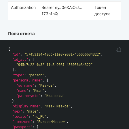
Authorization
Bearer eyJ0eXAiOiJ…
Токен
173h1hQ
доступа
Поля ответа
{
"id"
:
"57453134-486c-11e8-9081-456056b34322"
,
"id_alt"
:
[
"945c7c22-4d32-11e8-9081-456056b34322"
],
"type"
:
"person"
,
"personal_name"
:
{
"surname"
:
"Иванов"
,
"name"
:
"Иван"
,
"patronymic"
:
"Иванович"
},
"display_name"
:
"Иван Иванов"
,
"sex"
:
"male"
,
"locale"
:
"ru_RU"
,
"timezone"
:
"Europe/Moscow"
,
"passport"
:
{