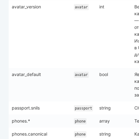
avatar_version
int
В
avatar
ка
—
о
ка
И
в
д
к
avatar_default
bool
Я
avatar
к
п
за
passport.snils
string
С
passport
phones.*
array
Т
phone
phones.canonical
string
К
phone