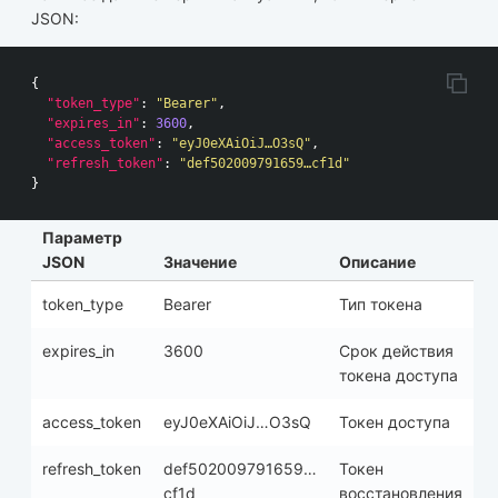
JSON:
{
"token_type"
:
"Bearer"
,
"expires_in"
:
3600
,
"access_token"
:
"eyJ0eXAiOiJ…O3sQ"
,
"refresh_token"
:
"def502009791659…cf1d"
}
Параметр
JSON
Значение
Описание
token_type
Bearer
Тип токена
expires_in
3600
Срок действия
токена доступа
access_token
eyJ0eXAiOiJ…O3sQ
Токен доступа
refresh_token
def502009791659…
Токен
cf1d
восстановления