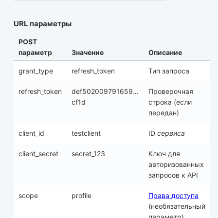
URL параметры
POST
параметр
Значение
Описание
grant_type
refresh_token
Тип запроса
refresh_token
def502009791659…
Проверочная
cf1d
строка (если
передан)
client_id
testclient
ID
сервиса
client_secret
secret_123
Ключ для
авторизованных
запросов к API
scope
profile
Права доступа
(необязательный
параметр)