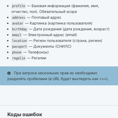
— Базовая информация (фамилия, имя,
profile
отчество, пол). Обязательный scope
— Почтовый адрес
address
— Картинка (картинка пользователя)
avatar
— Дата рождения (дата рождения, возраст)
birthday
— Электронный адрес (email)
email
— Регион пользователя (страна, регион)
location
— Документы (СНИЛС)
passport
— Телефон(ы)
phone
— Регалии
regalia
При запросе нескольких прав их необходимо
разделять пробелами (в URL будет выглядеть как «+»).
Коды ошибок