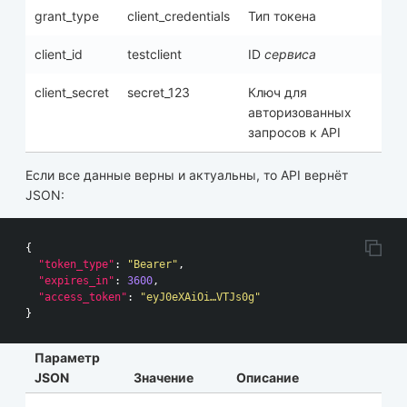
grant_type
client_credentials
Тип токена
client_id
testclient
ID
сервиса
client_secret
secret_123
Ключ для
авторизованных
запросов к API
Если все данные верны и актуальны, то API вернёт
JSON:
{
"token_type"
:
"Bearer"
,
"expires_in"
:
3600
,
"access_token"
:
"eyJ0eXAiOi…VTJs0g"
}
Параметр
JSON
Значение
Описание