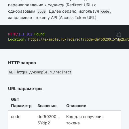
перенаправление к
сервису
(Redirect URL) с
одноразовым
. Далее
сервис
, используя
,
code
code
запрашивает токен у API (Access Token URL).
HTTP
/
1.1
302
Found
Location
:
https://example.ru/redirect?code=def50200…5Ydp2&st
HTTP запрос
GET https://example.ru/redirect
URL параметры
GET
Параметр
Значение
Описание
code
def50200…
Код для получения
5Ydp2
токена