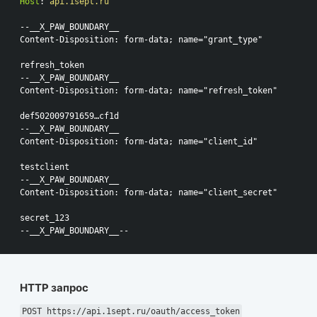
Host
:
api.1sept.ru
--__X_PAW_BOUNDARY__

Content-Disposition: form-data; name="grant_type"

refresh_token

--__X_PAW_BOUNDARY__

Content-Disposition: form-data; name="refresh_token"

def502009791659…cf1d

--__X_PAW_BOUNDARY__

Content-Disposition: form-data; name="client_id"

testclient

--__X_PAW_BOUNDARY__

Content-Disposition: form-data; name="client_secret"

secret_123

HTTP запрос
POST https://api.1sept.ru/oauth/access_token