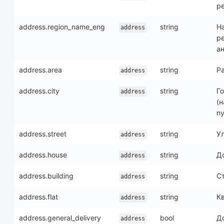
р
address.region_name_eng
string
Н
address
ре
а
address.area
string
Р
address
address.city
string
Г
address
(
пу
address.street
string
У
address
address.house
string
Д
address
address.building
string
С
address
address.flat
string
К
address
address.general_delivery
bool
Д
address