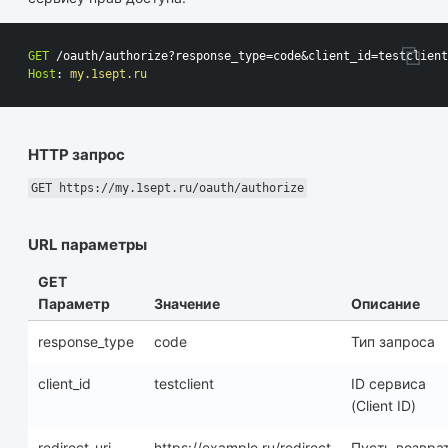
GET
/oauth/authorize?response_type=code&client_id=testclient
Host
:
my.1sept.ru
HTTP запрос
GET https://my.1sept.ru/oauth/authorize
URL параметры
GET
Параметр
Значение
Описание
response_type
code
Тип запроса
client_id
testclient
ID сервиса
(Client ID)
redirect_uri
https://example.ru/redirect
Пусть возвра