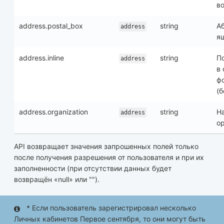
в
address.postal_box
string
А
address
я
address.inline
string
П
address
в 
ф
(б
address.organization
string
Н
address
о
API возвращает значения запрошенных полей только
после получения разрешения от пользователя и при их
заполненности (при отсутствии данных будет
возвращён «null» или "").
* Если пользователь зарегистрировал несколько
Личных кабинетов Первое сентября, то они могут быть