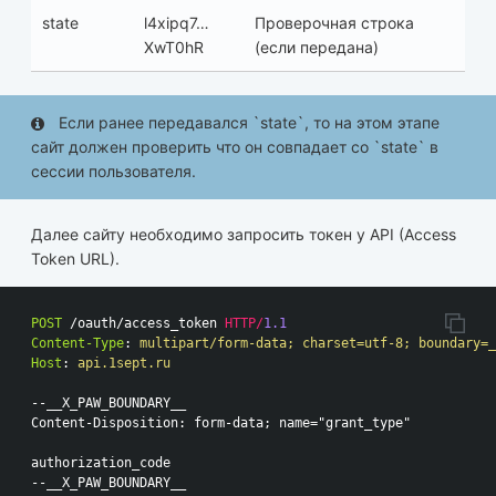
state
l4xipq7…
Проверочная строка
XwT0hR
(если передана)
Если ранее передавался `state`, то на этом этапе
сайт должен проверить что он совпадает со `state` в
сессии пользователя.
Далее сайту необходимо запросить токен у API (Access
Token URL).
POST
/oauth/access_token
HTTP
/
1.1
Content-Type
:
multipart/form-data; charset=utf-8; boundary=_
Host
:
api.1sept.ru
--__X_PAW_BOUNDARY__

Content-Disposition: form-data; name="grant_type"

authorization_code

--__X_PAW_BOUNDARY__
