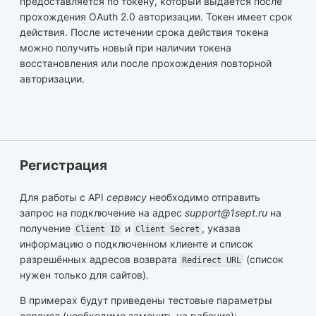
предоставляется по токену, который выдаётся после
прохождения OAuth 2.0 авторизации. Токен имеет срок
действия. После истечении срока действия токена
можно получить новый при наличии токена
восстановления или после прохождения повторной
авторизации.
Регистрация
Для работы с API
сервису
необходимо отправить
запрос на подключение на адрес
support@1sept.ru
на
получение
и
, указав
Client ID
Client Secret
информацию о подключенном клиенте и список
разрешённых адресов возврата
(список
Redirect URL
нужен только для сайтов).
В примерах будут приведены тестовые параметры
сервиса
(необходимо заменить на рабочие):