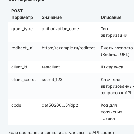
POST
Параметр
Значение
Описание
grant_type
authorization_code
Тип
авторизации
redirect_uri
https://example.ru/redirect
Пусть возврата
(Redirect URL)
client_id
testclient
ID
сервиса
client_secret
secret_123
Ключ для
авторизованны
запросов к API
code
def50200…5Ydp2
Код для
получения
токена
Если все данные верны и актуальны, то API вернёт