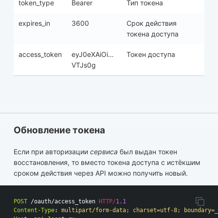
token_type
Bearer
Тип токена
expires_in
3600
Срок действия
токена доступа
access_token
eyJ0eXAiOi…
Токен доступа
VTJs0g
Обновление токена
Если при авторизации
сервиса
был выдан токен
восстановления, то вместо токена доступа с истёкшим
сроком действия через API можно получить новый.
POST
/oauth/access_token
HTTP
/
1.1
Content-Type
:
multipart/form-data; charset=utf-8; boundary=_