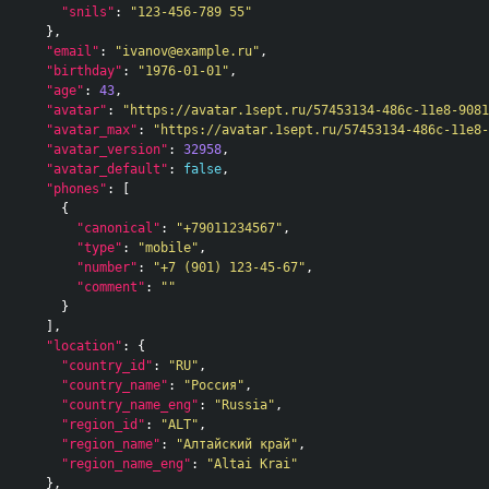
"snils"
:
"123-456-789 55"
},
"email"
:
"ivanov@example.ru"
,
"birthday"
:
"1976-01-01"
,
"age"
:
43
,
"avatar"
:
"https://avatar.1sept.ru/57453134-486c-11e8-9081
"avatar_max"
:
"https://avatar.1sept.ru/57453134-486c-11e8-
"avatar_version"
:
32958
,
"avatar_default"
:
false
,
"phones"
:
[
{
"canonical"
:
"+79011234567"
,
"type"
:
"mobile"
,
"number"
:
"+7 (901) 123-45-67"
,
"comment"
:
""
}
],
"location"
:
{
"country_id"
:
"RU"
,
"country_name"
:
"Россия"
,
"country_name_eng"
:
"Russia"
,
"region_id"
:
"ALT"
,
"region_name"
:
"Алтайский край"
,
"region_name_eng"
:
"Altai Krai"
},