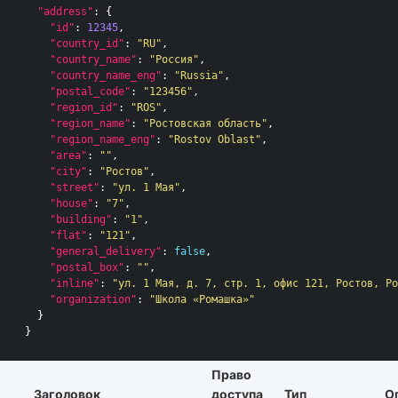
"address"
:
{
"id"
:
12345
,
"country_id"
:
"RU"
,
"country_name"
:
"Россия"
,
"country_name_eng"
:
"Russia"
,
"postal_code"
:
"123456"
,
"region_id"
:
"ROS"
,
"region_name"
:
"Ростовская область"
,
"region_name_eng"
:
"Rostov Oblast"
,
"area"
:
""
,
"city"
:
"Ростов"
,
"street"
:
"ул. 1 Мая"
,
"house"
:
"7"
,
"building"
:
"1"
,
"flat"
:
"121"
,
"general_delivery"
:
false
,
"postal_box"
:
""
,
"inline"
:
"ул. 1 Мая, д. 7, стр. 1, офис 121, Ростов, Ро
"organization"
:
"Школа «Ромашка»"
}
}
Право
Заголовок
доступа
Тип
О