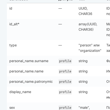
id
—
UUID,
ID
CHAR36
по
id_alt*
—
array(UUID,
М
CHAR36)
ID
по
type
—
"person" или
Т
"organization"
за
personal_name.surname
string
Ф
profile
personal_name.name
string
И
profile
personal_name.patronymic
string
О
profile
display_name
string
О
profile
и
sex
"male",
По
profile