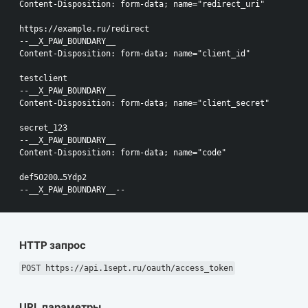
Content-Disposition: form-data; name="redirect_uri"

https://example.ru/redirect

--__X_PAW_BOUNDARY__

Content-Disposition: form-data; name="client_id"

testclient

--__X_PAW_BOUNDARY__

Content-Disposition: form-data; name="client_secret"

secret_123

--__X_PAW_BOUNDARY__

Content-Disposition: form-data; name="code"

def50200…5Ydp2

HTTP запрос
POST https://api.1sept.ru/oauth/access_token
URL параметры