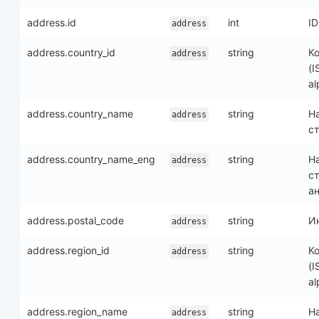
address.id
int
I
address
address.country_id
string
К
address
(I
al
address.country_name
string
Н
address
с
address.country_name_eng
string
Н
address
с
а
address.postal_code
string
И
address
address.region_id
string
К
address
(I
al
address.region_name
string
Н
address