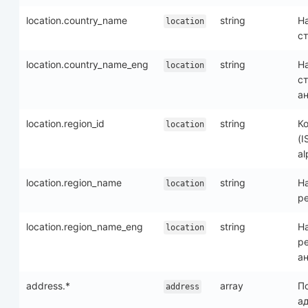
location.country_name
string
Н
location
с
location.country_name_eng
string
Н
location
с
а
location.region_id
string
К
location
(I
al
location.region_name
string
Н
location
р
location.region_name_eng
string
Н
location
ре
а
address.*
array
П
address
а