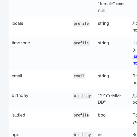
"female" или
null
locale
string
Л
profile
по
timezone
string
Ч
profile
(
ч
п
email
string
Эл
email
п
birthday
"YYYY-MM-
Д
birthday
DD"
р
is_died
bool
П
profile
у
age
int
В
birthday