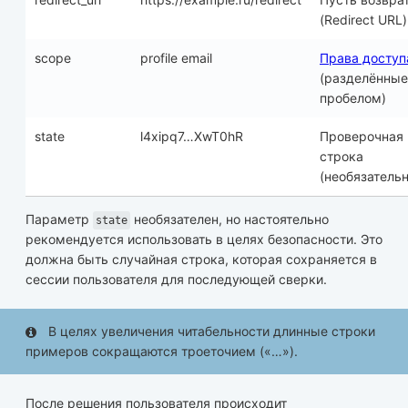
(Redirect URL)
scope
profile email
Права доступ
(разделённые
пробелом)
state
l4xipq7…XwT0hR
Проверочная
строка
(необязательн
Параметр
необязателен, но настоятельно
state
рекомендуется использовать в целях безопасности. Это
должна быть случайная строка, которая сохраняется в
сессии пользователя для последующей сверки.
В целях увеличения читабельности длинные строки
примеров сокращаются троеточием («…»).
После решения пользователя происходит