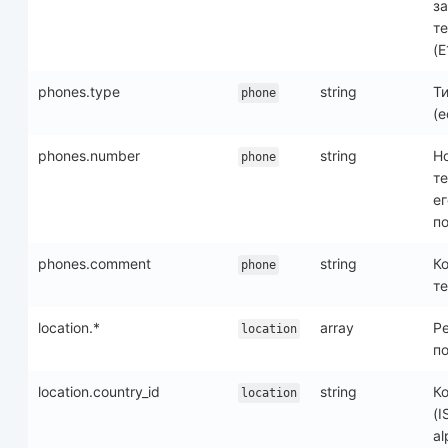
з
т
(E
phones.type
string
Т
phone
(е
phones.number
string
Н
phone
т
ег
п
phones.comment
string
К
phone
т
location.*
array
Р
location
п
location.country_id
string
К
location
(I
al